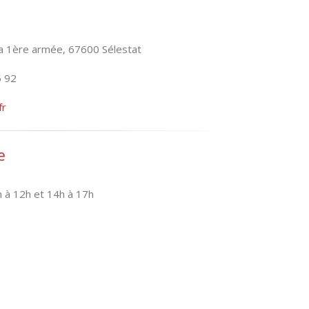
la 1ère armée, 67600 Sélestat
5 92
fr
e
h à 12h et 14h à 17h